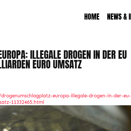
HOME
NEWS & 
ROPA: ILLEGALE DROGEN IN DER EU
ILLIARDEN EURO UMSATZ
t/drogenumschlagplatz-europa-illegale-drogen-in-der-eu-
msatz-11332465.html